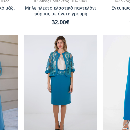
18322
Κωδικός Προϊόντος:
81425043
Κωδικός
κό μάξι
Μπλε πλεκτό ελαστικό παντελόνι
Εντυπωσι
φόρμας σε άνετη γραμμή
32.00€