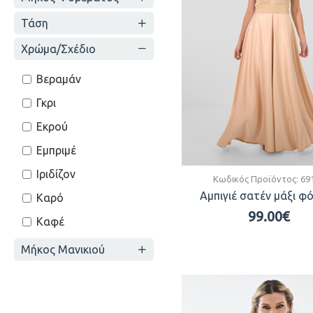
Τάση
Χρώμα/Σχέδιο
Βεραμάν
Γκρι
Εκρού
Εμπριμέ
Ιριδίζον
Κωδικός Προϊόντος:
69
Αμπιγιέ σατέν μάξι φ
Καρό
99.00€
Καφέ
Κόκκινο
Μήκος Μανικιού
Λεοπάρ
Λευκό