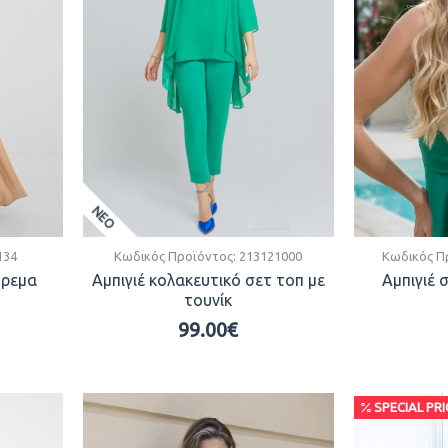
ΝΕΟ
134
Κωδικός Προϊόντος:
213121000
Κωδικός Π
όρεμα
Αμπιγιέ κολακευτικό σετ τοπ με
Αμπιγιέ 
τουνίκ
99.00€
SPECIAL PRI