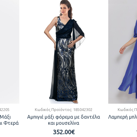
42205
Κωδικός Προϊόντος:
185042302
Κωδικός Π
 Μάξι
Αμπιγιέ μάξι φόρεμα με δαντέλα
Λαμπερή μπ
αι Φτερά
και μουσελίνα
352.00€