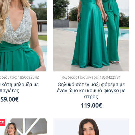
ροϊόντος:
1850622342
Κωδικός Προϊόντος:
1850422981
σικάτη μπλούζα με
Θηλυκό σατέν μάξι φόρεμα με
παγιέτες
έναν ώμο και κομψό φιόγκο με
στρας
59.00€
119.00€
CE