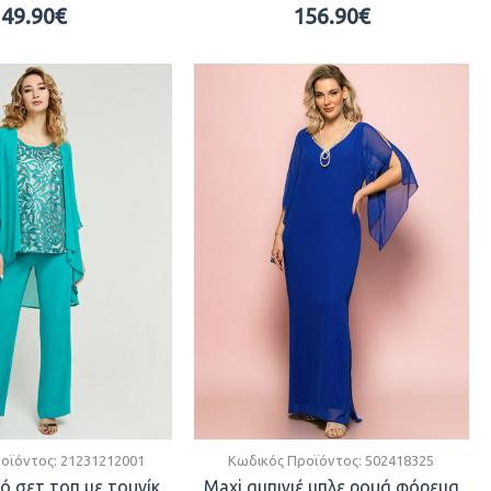
49.90€
156.90€
οϊόντος:
21231212001
Κωδικός Προϊόντος:
502418325
ό σετ τοπ με τουνίκ
Maxi αμπιγιέ μπλε ρουά φόρεμα