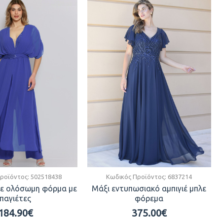
ροϊόντος:
502518438
Κωδικός Προϊόντος:
6837214
λε ολόσωμη φόρμα με
Μάξι εντυπωσιακό αμπιγιέ μπλε
παγιέτες
φόρεμα
184.90€
375.00€