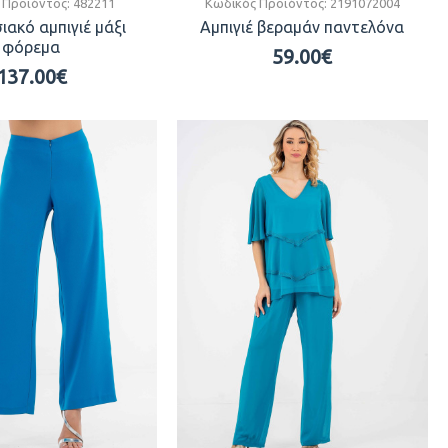
 Προϊόντος:
482211
Κωδικός Προϊόντος:
2191072004
ακό αμπιγιέ μάξι
Αμπιγιέ βεραμάν παντελόνα
φόρεμα
59.00€
137.00€