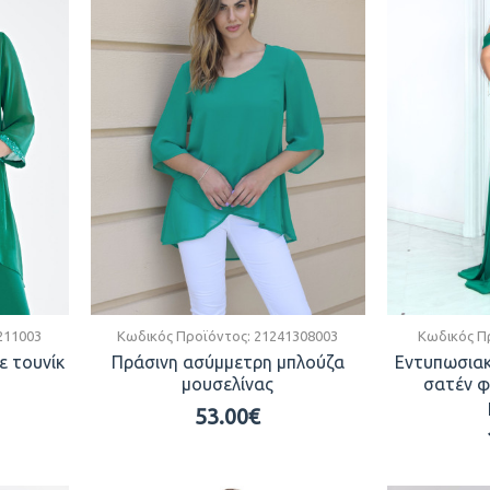
211003
Κωδικός Προϊόντος:
21241308003
Κωδικός Π
ε τουνίκ
Πράσινη ασύμμετρη μπλούζα
Εντυπωσιακ
μουσελίνας
σατέν φ
53.00€