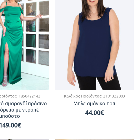
ροϊόντος:
1850422142
Κωδικός Προϊόντος:
2191322003
ό σμαραγδί πράσινο
Μπλε αμάνικο τοπ
όρεμα με ντραπέ
44.00€
μπούστο
149.00€