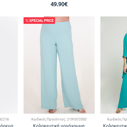
49.90€
SPECIAL PRICE
42216
Κωδικός Προϊόντος:
2191072002
Κωδικός Πρ
φόρεμα
Κολακευτική μονόχρωμη
Κολακευτικ