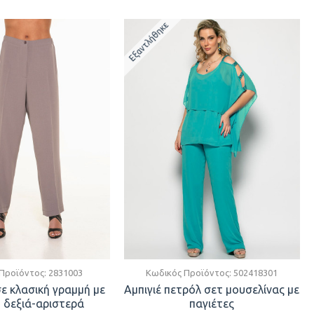
Εξαντλήθηκε
Προϊόντος:
2831003
Κωδικός Προϊόντος:
502418301
ε κλασική γραμμή με
Αμπιγιέ πετρόλ σετ μουσελίνας με
 δεξιά-αριστερά
παγιέτες