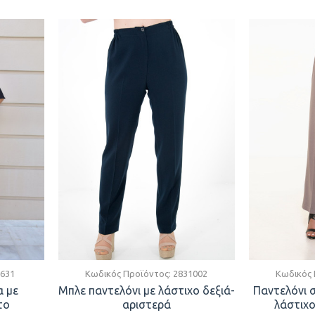
631
Κωδικός Προϊόντος:
2831002
Κωδικός 
α με
Μπλε παντελόνι με λάστιχο δεξιά-
Παντελόνι σ
το
αριστερά
λάστιχο