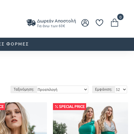
0
Δωρεάν Αποστολή
Για άνω των 60€
ΕΣ ΦΌΡΜΕΣ
Ταξινόμηση:
Εμφάνιση:
CE
SPECIAL PRICE