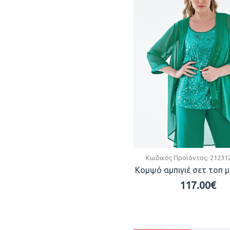
Μαύρο
Μπεζ
Μπλε
Μπορντό
Μωβ
Πετρόλ
Πράσινο
Ροζ
Φλοράλ
Κωδικός Προϊόντος:
21231
Φούξια
Κομψό αμπιγιέ σετ τοπ μ
Χακί
117.00€
Χρυσό