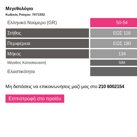
Μεγεθολόγιο
Κωδικός Ρούχου: 7071552
Ελληνικό Νούμερο (GR)
50-54
Στήθος
ΕΩΣ 116
Περιφέρεια
ΕΩΣ 180
Μήκος
134
Μέγεθος Κατασκευαστή
S/M
Ελαστικότητα
Μη διστάσεις να επικοινωνήσεις μαζί μας στο
210 6002154
Εσπιστροφή στο προϊόν