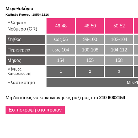
Μεγεθολόγιο
Κωδικός Ρούχου: 185042216
Ελληνικό
46-48
48-50
50-52
Νούμερο (GR)
Στήθος
εως 96
98-100
102-104
Περιφέρεια
εως 104
100-108
104-112
Μήκος
154
155
158
Μέγεθος
1
2
3
Κατασκευαστή
Ελαστικότητα
ΜΙΚΡ
Μη διστάσεις να επικοινωνήσεις μαζί μας στο
210 6002154
Εσπιστροφή στο προϊόν