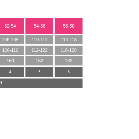
52-54
54-56
56-58
106-108
110-112
114-118
106-116
112-122
118-128
160
162
162
4
5
6
Η